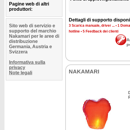
Pagine web di altri
produttori:
Det­ta­gli di sup­por­to di­spo­ni­b
Sito web di servizio e
3 Sca­ri­ca ma­nua­le, dri­ver ...
•
1 Do­man
supporto del marchio
ho­tli­ne
•
5 Feed­back dei clien­ti
Nakamari per le aree di
A
distribuzione
p
Germania, Austria e
Svizzera
Informativa sulla
privacy
NA­KA­MA­RI
Note legali
D
P