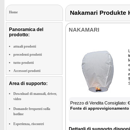
Nakamari Produkt
Home
NA­KA­MA­RI
Panoramica del
prodotto:
attuali prodotti
L
precedenti prodotti
t
l
tutto prodotti
e
s
Accessori prodotti
S
Area di supporto:
Download di manuali, driver,
video
Prez­zo di Ven­di­ta Con­si­glia­to:
Fon­te di ap­prov­vi­gio­na­men­to
Domande frequenti sulla
hotline
Esperienza, riscontri
Det­ta­gli di sup­por­to di­spo­ni­b