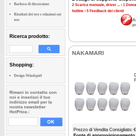
Bacheca di discussione
2 Sca­ri­ca ma­nua­le, dri­ver ...
•
1 Do­man
ho­tli­ne
•
5 Feed­back dei clien­ti
Risultati dei test e relazioni sui
A
test
p
Ricerca prodotto:
NA­KA­MA­RI
Shopping:
D
Design-Windspiel
P
Rimani in contatto con
noi e inserisci il tuo
indirizzo email per la
nostra newsletter
HotPrice.:
Prez­zo di Ven­di­ta Con­si­glia­to:
Fon­te di ap­prov­vi­gio­na­men­to