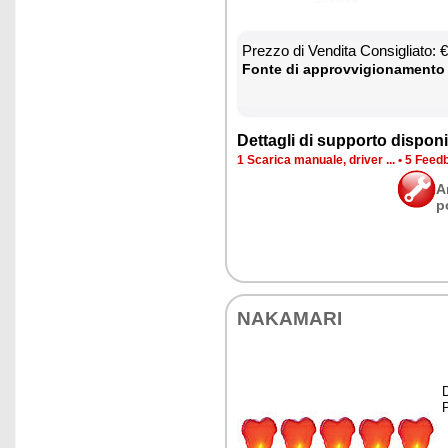
Prez­zo di Ven­di­ta Con­si­glia­to:
Fon­te di ap­prov­vi­gio­na­men­to
Det­ta­gli di sup­por­to di­spo­ni­b
1 Sca­ri­ca ma­nua­le, dri­ver ...
•
5 Feed­b
A
p
NA­KA­MA­RI
D
P