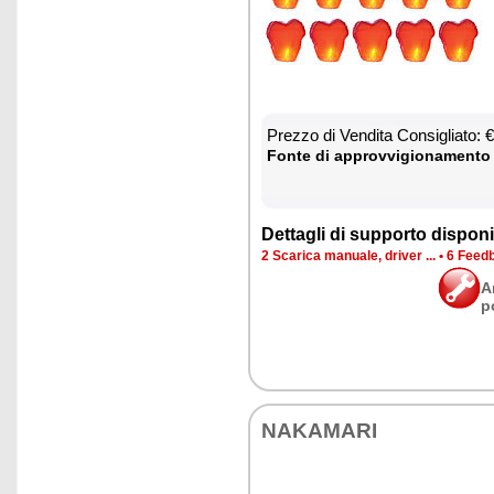
Prez­zo di Ven­di­ta Con­si­glia­to:
Fon­te di ap­prov­vi­gio­na­men­to
Det­ta­gli di sup­por­to di­spo­ni­b
2 Sca­ri­ca ma­nua­le, dri­ver ...
•
6 Feed­b
A
p
NA­KA­MA­RI