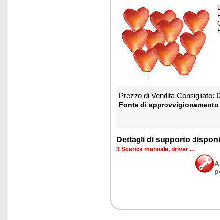
D
P
G
H
Prez­zo di Ven­di­ta Con­si­glia­to:
Fon­te di ap­prov­vi­gio­na­men­to
Det­ta­gli di sup­por­to di­spo­ni­b
3 Sca­ri­ca ma­nua­le, dri­ver ...
A
p