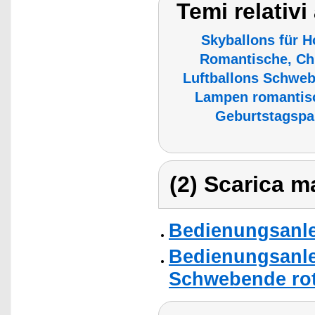
Temi relativ
Skyballons für H
Romantische, Ch
Luftballons Schwe
Lampen romantisc
Geburtstagspa
(2) Scarica ma
Bedienungsanl
Bedienungsanl
Schwebende rote