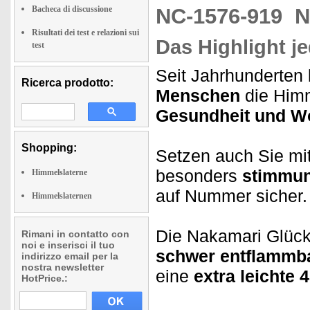
Bacheca di discussione
NC-1576-919
N
Risultati dei test e relazioni sui
Das Highlight je
test
Seit Jahrhunderten 
Ricerca prodotto:
Menschen
die Himm
Gesundheit und W
Shopping:
Setzen auch Sie mi
besonders
stimmun
Himmelslaterne
auf Nummer sicher.
Himmelslaternen
Die Nakamari Glück
Rimani in contatto con
noi e inserisci il tuo
schwer entflammba
indirizzo email per la
nostra newsletter
eine
extra leichte 
HotPrice.: