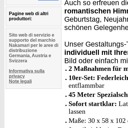
Auch so erfreuen d
romantischen Him
Pagine web di altri
Geburtstag, Neujahr
produttori:
schönen Gelegenhe
Sito web di servizio e
supporto del marchio
Unser Gestaltungs-T
Nakamari per le aree di
distribuzione
individuell mit Ih
Germania, Austria e
Bild oder einfach m
Svizzera
2 Maßnahmen für me
Informativa sulla
privacy
10er-Set: Federleic
Note legali
entflammbar
45 Meter Spezialsc
Sofort startklar:
Lat
lassen
Maße: 30 x 58 x 102