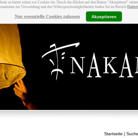
bsite zu bieten setzen wir Cookies ein. Durch das Klicken auf den Button "Akzeptieren" stim
ormationen zur Verwendung und den Widerspruchsmöglichkeiten finden Sie im Bereich
Daten
Nur essenzielle Cookies zulassen
Akzeptieren
Startseite
| Suche