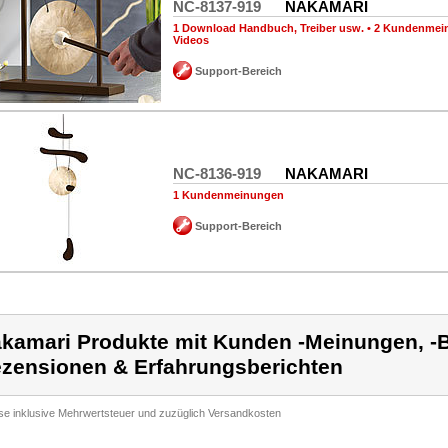
NC-8137-919
NAKAMARI
1 Download Handbuch, Treiber usw.
•
2 Kundenmei
Videos
Support-Bereich
NC-8136-919
NAKAMARI
1 Kundenmeinungen
Support-Bereich
kamari Produkte mit Kunden -Meinungen, -B
zensionen & Erfahrungsberichten
ise inklusive Mehrwertsteuer und zuzüglich Versandkosten