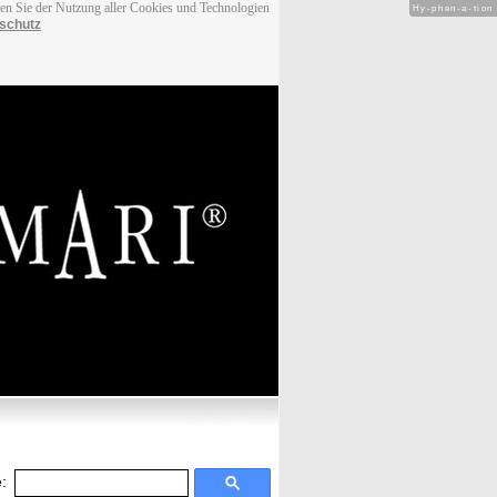
men Sie der Nutzung aller Cookies und Technologien
Hy-phen-a-tion
schutz
: