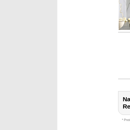
Na
Re
* Pre