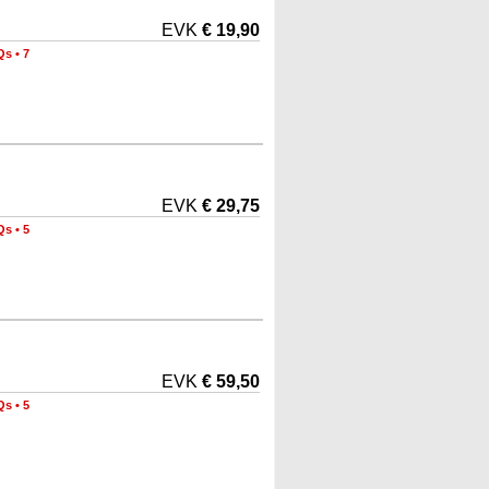
EVK
€ 19,90
Qs
•
7
EVK
€ 29,75
Qs
•
5
EVK
€ 59,50
Qs
•
5