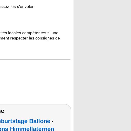
issez-les s'envoler
orités locales compétentes si une
lement respecter les consignes de
ne
eburtstage Ballone
•
ons Himmellaternen