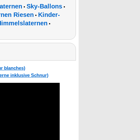
aternen
Sky-Ballons
•
•
rnen Riesen
Kinder-
•
Himmelslaternen
•
r blanches)
ne inklusive Schnur)