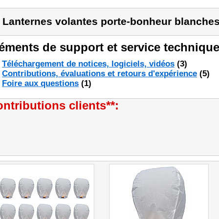
 Lanternes volantes porte-bonheur blanche
éments de support et service technique
Téléchargement de notices, logiciels, vidéos
(3)
Contributions, évaluations et retours d'expérience
(5)
Foire aux questions
(1)
ntributions clients**: