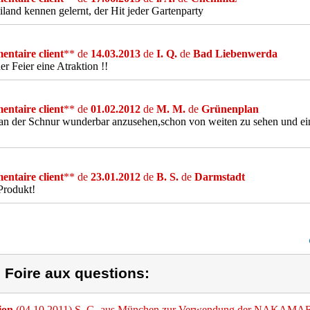
iland kennen gelernt, der Hit jeder Gartenparty
ntaire client
** de
14.03.2013
de
I. Q.
de
Bad Liebenwerda
der Feier eine Atraktion !!
ntaire client
** de
01.02.2012
de
M. M.
de
Grünenplan
n der Schnur wunderbar anzusehen,schon von weiten zu sehen und ei
ntaire client
** de
23.01.2012
de
B. S.
de
Darmstadt
Produkt!
) Foire aux questions:
ion
(04.10.2011) S. G. aus München zur Verwendung der NAKAMAR