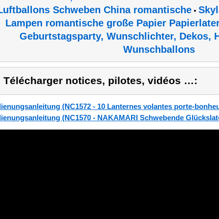
Luftballons Schweben China romantische
Skyl
•
Lampen romantische große Papier Papierlate
Geburtstagsparty, Wunschlichter, Dekos, 
Wunschballons
) Télécharger notices, pilotes, vidéos …:
ienungsanleitung (NC1572 - 10 Lanternes volantes porte-bonheu
ienungsanleitung (NC1570 - NAKAMARI Schwebende Glückslater