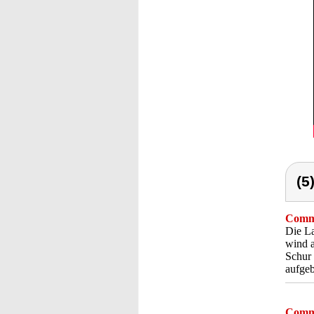
(5
Comme
Die La
wind a
Schur 
aufgeb
Comme