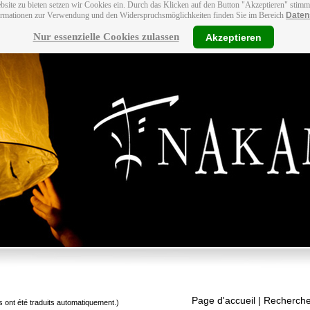
bsite zu bieten setzen wir Cookies ein. Durch das Klicken auf den Button "Akzeptieren" stim
ormationen zur Verwendung und den Widerspruchsmöglichkeiten finden Sie im Bereich
Daten
Nur essenzielle Cookies zulassen
Akzeptieren
Page d'accueil
| Recherche
s ont été traduits automatiquement.)