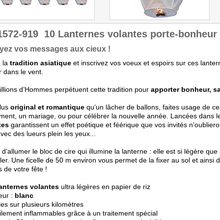
1572-919
10 Lanternes volantes porte-bonheur
yez vos messages aux cieux !
 la
tradition asiatique
et inscrivez vos voeux et espoirs sur ces lantern
 dans le vent.
llions d’Hommes perpétuent cette tradition pour
apporter bonheur, sa
plus
original et romantique
qu’un lâcher de ballons, faites usage de c
ent, un mariage, ou pour célébrer la nouvelle année. Lancées dans l
tes
garantissent un effet poétique et féérique que vos invités n'oublieron
vec des lueurs plein les yeux...
it d’allumer le bloc de cire qui illumine la lanterne : elle est si légère qu
ler. Une ficelle de 50 m environ vous permet de la fixer au sol et ainsi 
 de votre fête !
anternes volantes
ultra légères en papier de riz
eur :
blanc
bles sur plusieurs kilomètres
icilement inflammables grâce à un traitement spécial