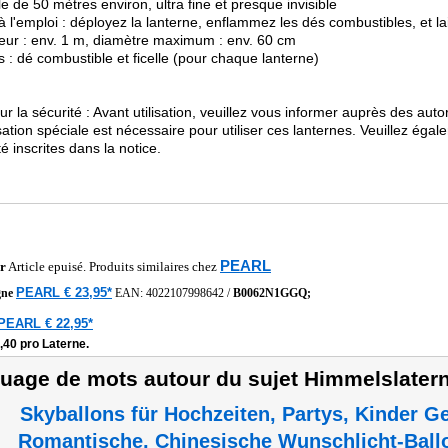
lle de 50 mètres environ, ultra fine et presque invisible
 à l'emploi : déployez la lanterne, enflammez les dés combustibles, et la
eur : env. 1 m, diamètre maximum : env. 60 cm
us : dé combustible et ficelle (pour chaque lanterne)
ur la sécurité : Avant utilisation, veuillez vous informer auprès des aut
sation spéciale est nécessaire pour utiliser ces lanternes. Veuillez éga
té inscrites dans la notice.
PEARL
r
Article epuisé. Produits similaires chez
PEARL € 23,95*
gne
EAN:
4022107998642
/
B0062N1GGQ;
PEARL € 22,95*
,40 pro Laterne.
uage de mots autour du sujet Himmelslater
Skyballons für Hochzeiten, Partys, Kinder G
Romantische, Chinesische Wunschlicht-Ball