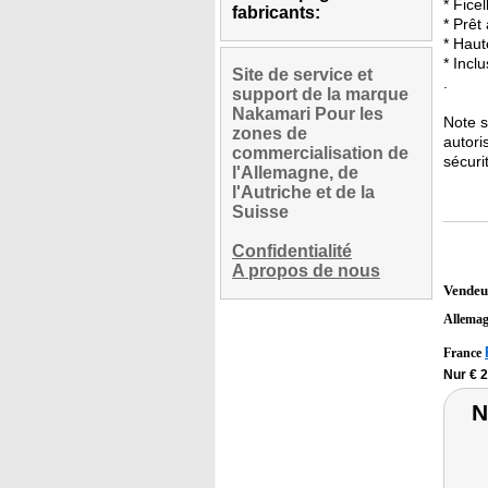
* Fice
fabricants:
* Prêt
* Haut
* Incl
Site de service et
.
support de la marque
Nakamari Pour les
Note s
zones de
autori
commercialisation de
sécuri
l'Allemagne, de
l'Autriche et de la
Suisse
Confidentialité
A propos de nous
Vendeu
Allema
France
Nur € 2
N