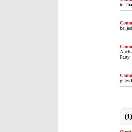
in Tha
Comme
bei je
Comme
Auch a
Party.
Comme
gutes 
(1
Quest