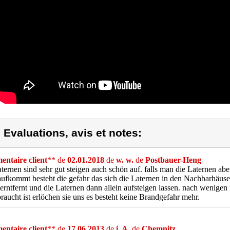
) Evaluations, avis et notes:
ntaire client
** de
02.01.2018
de
w. w.
de
Postbauer-Heng
ternen sind sehr gut steigen auch schön auf. falls man die Laternen ab
ufkommt besteht die gefahr das sich die Laternen in den Nachbarhäus
erntfernt und die Laternen dann allein aufsteigen lassen. nach wenige
raucht ist erlöchen sie uns es besteht keine Brandgefahr mehr.
ntaire client
** de
17.06.2013
de
i. A.
de
Chemnitz