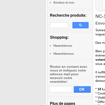
Résultats de tests
Recherche produits:
NC-
Envo
Suivez
voguer
Shopping:
Des mi
Himmelslaterne
Bien 
Himmelslaternen
évènem
volan
vous a
Restez en contact avec
nous et indiquez votre
Il suff
adresse mail pour
s’envo
recevoir notre
dessus
newsletter:
*
10 L
* Coul
* Visi
* Diff
Plus de pages