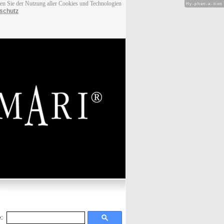
men Sie der Nutzung aller Cookies und Technologien
Hy-phen-a-tion
schutz
: