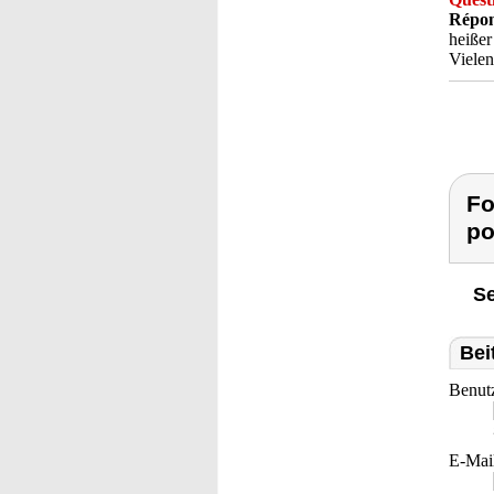
Répon
heißer
Vielen
Fo
po
Se
Bei
Benut
E-Mai