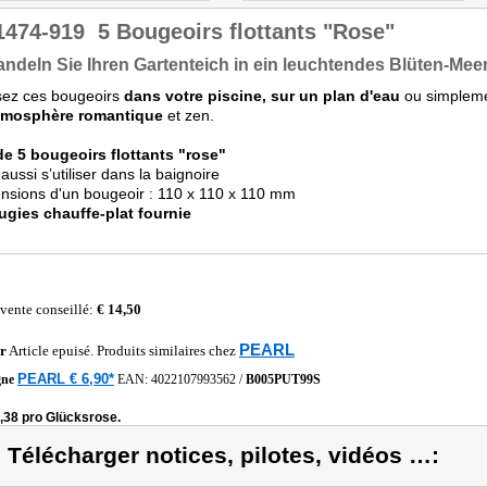
1474-919
5 Bougeoirs flottants "Rose"
ndeln Sie Ihren Gartenteich in ein leuchtendes Blüten-Mee
sez ces bougeoirs
dans votre piscine, sur un plan d'eau
ou simplemen
tmosphère romantique
et zen.
de 5 bougeoirs flottants "rose"
 aussi s’utiliser dans la baignoire
nsions d'un bougeoir : 110 x 110 x 110 mm
ugies chauffe-plat fournie
 vente conseillé:
€ 14,50
PEARL
r
Article epuisé. Produits similaires chez
PEARL € 6,90*
gne
EAN:
4022107993562
/
B005PUT99S
,38 pro Glücksrose.
) Télécharger notices, pilotes, vidéos …: