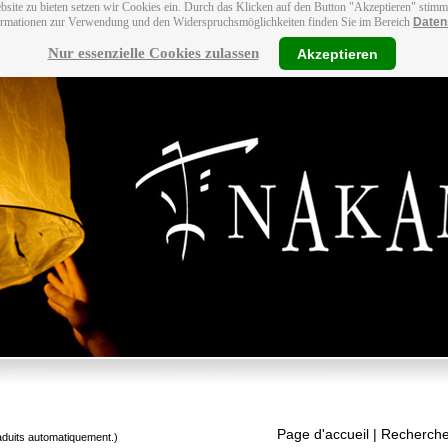
bsite zu bieten setzen wir Cookies ein. Durch das Klicken auf den Button "Akzeptieren" stim
ormationen zur Verwendung und den Widerspruchsmöglichkeiten finden Sie im Bereich
Daten
Nur essenzielle Cookies zulassen
Akzeptieren
Page d'accueil
| Recherche
raduits automatiquement.)