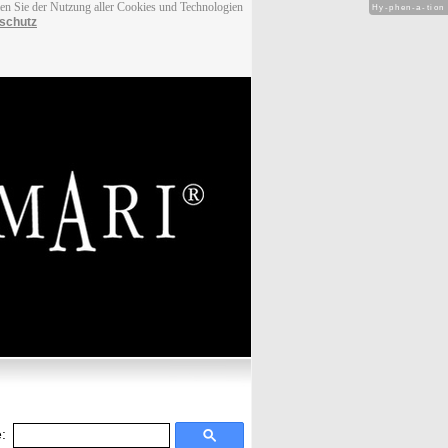
men Sie der Nutzung aller Cookies und Technologien
Hy-phen-a-tion
schutz
: