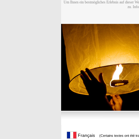
Um Ihnen ein bestmögliches Erlebnis auf dieser We
zu. Inf
Français
(Certains textes ont été t