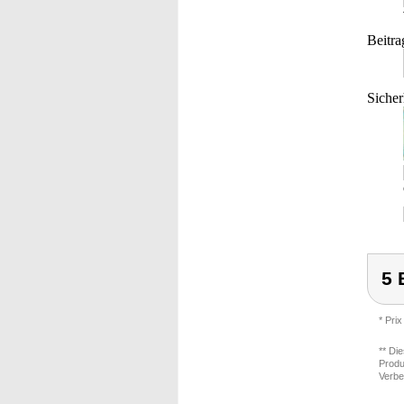
Beitra
Sicher
5 
* Prix
** Di
Produ
Verbe