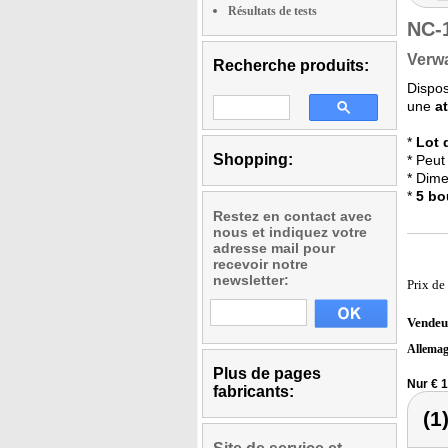
Résultats de tests
NC-
Verwa
Recherche produits:
Dispo
une
a
*
Lot 
Shopping:
* Peut
* Dime
*
5 bo
Restez en contact avec
nous et indiquez votre
adresse mail pour
recevoir notre
newsletter:
Prix de
Vendeu
Allema
Plus de pages
Nur € 1
fabricants:
(1