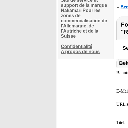
Site de service et
support de la marque
Bed
Nakamari Pour les
zones de
commercialisation de
Fo
l'Allemagne, de
"R
l'Autriche et de la
Suisse
Confidentialité
Se
A propos de nous
Bei
Benut
E-Mai
URL z
Titel: