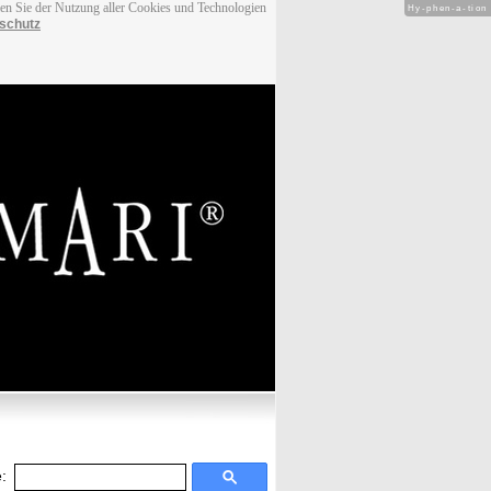
men Sie der Nutzung aller Cookies und Technologien
Hy-phen-a-tion
schutz
: