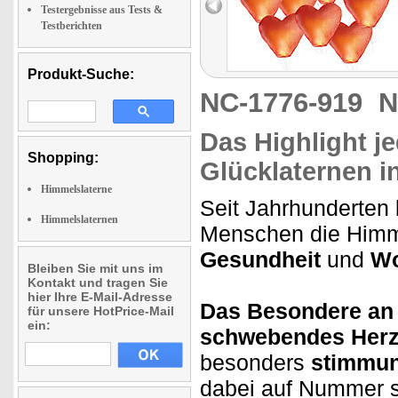
Testergebnisse aus Tests &
Testberichten
Produkt-Suche:
NC-1776-919
N
Das Highlight j
Shopping:
Glücklaternen i
Himmelslaterne
Seit Jahrhunderten b
Himmelslaternen
Menschen die Himm
Gesundheit
und
Wo
Bleiben Sie mit uns im
Kontakt und tragen Sie
hier Ihre E-Mail-Adresse
Das Besondere an 
für unsere HotPrice-Mail
ein:
schwebendes Her
besonders
stimmun
dabei auf Nummer s