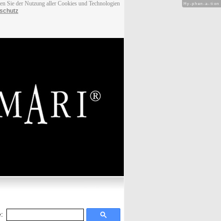
men Sie der Nutzung aller Cookies und Technologien
Hy-phen-a-tion
schutz
: