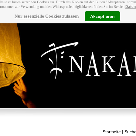
bsite zu bieten setzen wir Cookies ein. Durch das Klicken auf den Button "Akzeptieren" stim
ormationen zur Verwendung und den Widerspruchsmöglichkeiten finden Sie im Bereich
Daten
Nur essenzielle Cookies zulassen
Akzeptieren
Startseite
| Suche