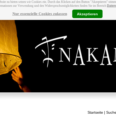
bsite zu bieten setzen wir Cookies ein. Durch das Klicken auf den Button "Akzeptieren" stim
ormationen zur Verwendung und den Widerspruchsmöglichkeiten finden Sie im Bereich
Daten
Nur essenzielle Cookies zulassen
Akzeptieren
Startseite
| Suche