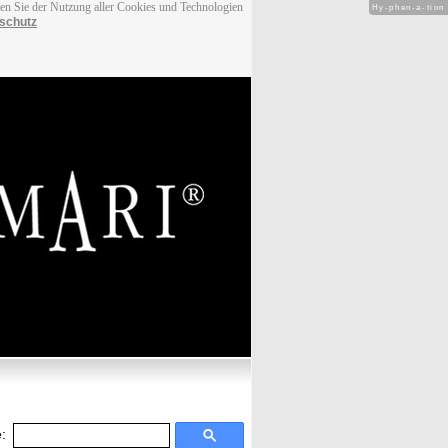
men Sie der Nutzung aller Cookies und Technologien
Hy-phen-a-tion
schutz
: