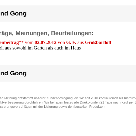
ind Gong
räge, Meinungen, Beurteilungen:
nbeitrag
** vom
02.07.2012
von
G. F.
aus
Großbartloff
toll aus sowohl im Garten als auch im Haus
ind Gong
ese Meinung entstammt unserer Kundenbefragung, die wir seit 2010 kontinuierlich als Instru
ktverbesserung durchführen. Wir befragen hierzu alle Direktkunden 21 Tage nach Kauf per E
sserungsvorschlägen mit der Lieferung sowie den bestellten Produkten.