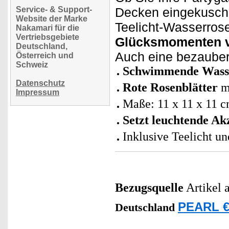
Service- & Support-
Decken eingekuschel
Website der Marke
Teelicht-Wasserrose
Nakamari für die
Vertriebsgebiete
Glücksmomenten v
Deutschland,
Auch eine bezaube
Österreich und
Schweiz
Schwimmende Wasse
Datenschutz
Rote Rosenblätter
mi
Impressum
Maße: 11 x 11 x 11 
Setzt leuchtende A
Inklusive Teelicht u
Bezugsquelle
Artikel 
PEARL €
Deutschland