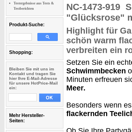
Testergebnisse aus Tests &
NC-1473-919
S
Testberichten
"Glücksrose" m
Produkt-Suche:
Highlight
für Ga
schön warm fla
verbreiten ein
r
Shopping:
Setzen Sie ein ech
Bleiben Sie mit uns im
Schwimmbecken
o
Kontakt und tragen Sie
Minuten erfreuen s
hier Ihre E-Mail-Adresse
für unsere HotPrice-Mail
Meer.
ein:
Besonders wenn es f
flackernden Teelic
Mehr Hersteller-
Seiten:
Ob Sie Ihre Partygä